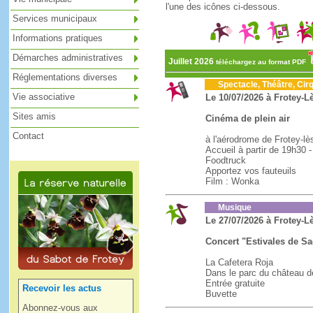
l'une des icônes ci-dessous.
Services municipaux
Informations pratiques
Démarches administratives
Juillet 2026
téléchargez au format PDF
Réglementations diverses
Spectacle, Théâtre, Cirq
Vie associative
Le 10/07/2026 à Frotey-L
Sites amis
Cinéma de plein air
Contact
à l'aérodrome de Frotey-lè
Accueil à partir de 19h30 
Foodtruck
Apportez vos fauteuils
Film : Wonka
Musique
Le 27/07/2026 à Frotey-L
Concert "Estivales de S
La Cafetera Roja
Dans le parc du château 
Entrée gratuite
Recevoir les actus
Buvette
Abonnez-vous aux