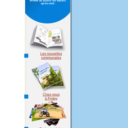
fermée au public les mardis
après-midi
Les nouvelles
communales
Chez-vous
à Frotey