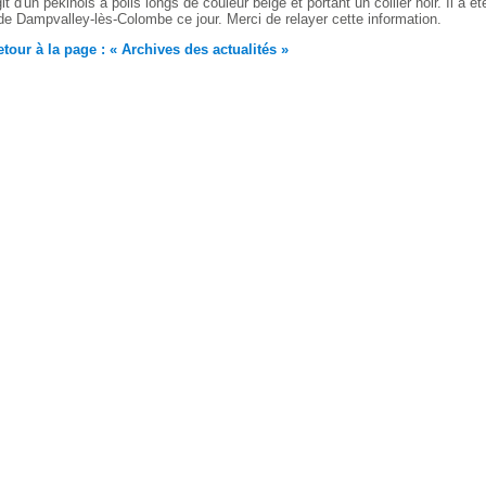
git d'un pékinois à poils longs de couleur beige et portant un collier noir. Il a é
e Dampvalley-lès-Colombe ce jour. Merci de relayer cette information.
tour à la page : « Archives des actualités »