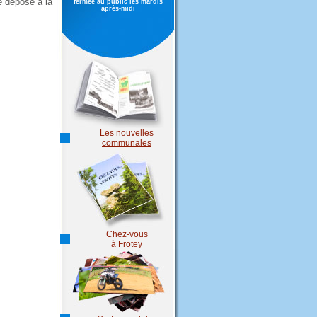
té déposé à la
fermée au public les mardis
après-midi
Les nouvelles
communales
Chez-vous
à Frotey