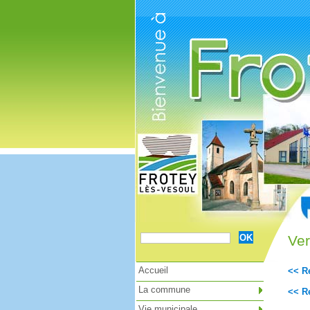
Cookies management panel
Ver
Accueil
<< Re
La commune
<< Re
Vie municipale