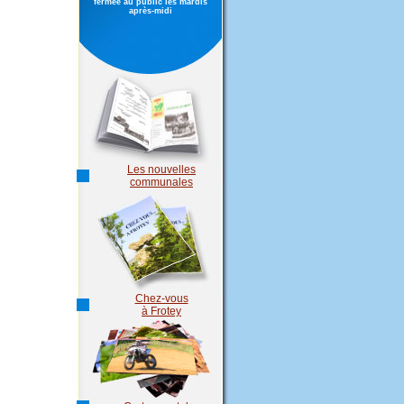
fermée au public les mardis
après-midi
Les nouvelles
communales
Chez-vous
à Frotey