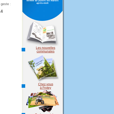
fermée au public les mardis
après-midi
 geste :
14
Les nouvelles
communales
Chez-vous
à Frotey