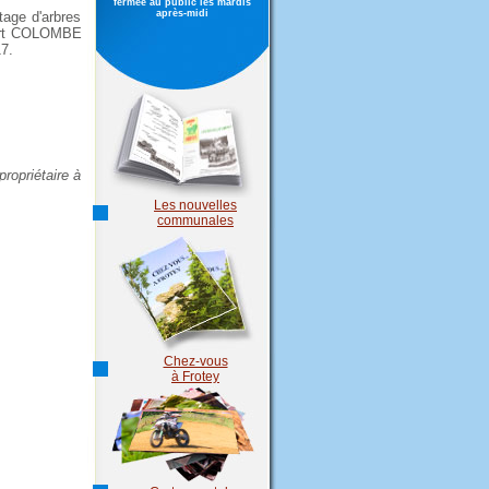
fermée au public les mardis
après-midi
tage d'arbres
épart COLOMBE
7.
ropriétaire à
Les nouvelles
communales
Chez-vous
à Frotey