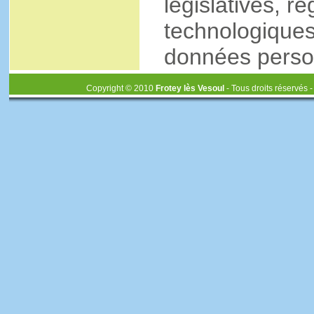
législatives, r
technologiques
données perso
Copyright © 2010
Frotey lès Vesoul
- Tous droits réservés 