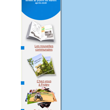
fermée au public les mardis
après-midi
Les nouvelles
communales
Chez-vous
à Frotey