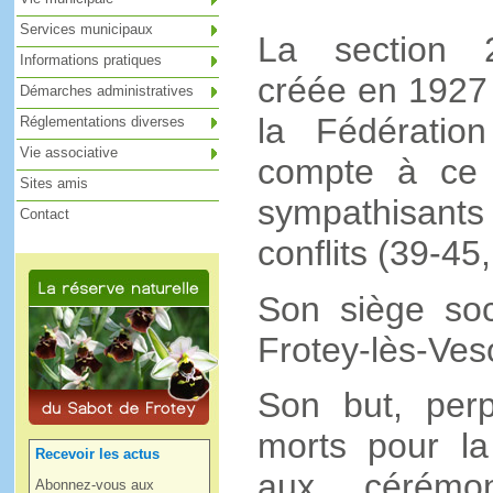
Services municipaux
La section 2
Informations pratiques
créée en 1927 f
Démarches administratives
la Fédération
Réglementations diverses
Vie associative
compte à ce 
Sites amis
sympathisants
Contact
conflits (39-45
Son siège soc
Frotey-lès-Ves
Son but, perp
morts pour la
Recevoir les actus
aux cérémon
Abonnez-vous aux