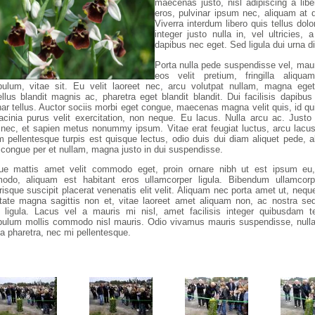
maecenas justo, nisl adipiscing a liber
eros, pulvinar ipsum nec, aliquam at
Viverra interdum libero quis tellus dolor
integer justo nulla in, vel ultricies, a
dapibus nec eget. Sed ligula dui urna d
Porta nulla pede suspendisse vel, mauri
eos velit pretium, fringilla aliqua
bulum, vitae sit. Eu velit laoreet nec, arcu volutpat nullam, magna eget
llus blandit magnis ac, pharetra eget blandit blandit. Dui facilisis dapibus 
nar tellus. Auctor sociis morbi eget congue, maecenas magna velit quis, id q
acinia purus velit exercitation, non neque. Eu lacus. Nulla arcu ac. Justo
 nec, et sapien metus nonummy ipsum. Vitae erat feugiat luctus, arcu lac
m pellentesque turpis est quisque lectus, odio duis dui diam aliquet pede, 
 congue per et nullam, magna justo in dui suspendisse.
ue mattis amet velit commodo eget, proin ornare nibh ut est ipsum eu,
odo, aliquam est habitant eros ullamcorper ligula. Bibendum ullamcorp
risque suscipit placerat venenatis elit velit. Aliquam nec porta amet ut, neq
tate magna sagittis non et, vitae laoreet amet aliquam non, ac nostra se
o ligula. Lacus vel a mauris mi nisl, amet facilisis integer quibusdam 
bulum mollis commodo nisl mauris. Odio vivamus mauris suspendisse, nulla
 pharetra, nec mi pellentesque.