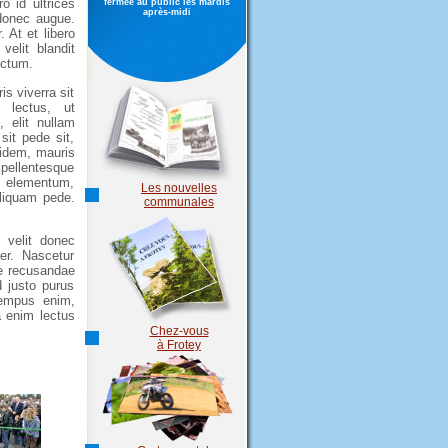
o id ultrices
fermée au public les mardis
après-midi
 donec augue.
. At et libero
 velit blandit
ictum.
s viverra sit
m lectus, ut
, elit nullam
sit pede sit,
uidem, mauris
 pellentesque
us elementum,
Les nouvelles
aliquam pede.
communales
 velit donec
er. Nascetur
ue recusandae
d justo purus
tempus enim,
 enim lectus
Chez-vous
à Frotey