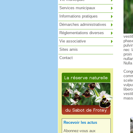
Services municipaux
Informations pratiques
Démarches administratives
Réglementations diverses
vesti
phase
Vie associative
pulvi
Sites amis
nec l
proin
Contact
nulla
Nulla
Cong
comm
scele
vulpu
liber
vesti
massa
Recevoir les actus
Abonnez-vous aux