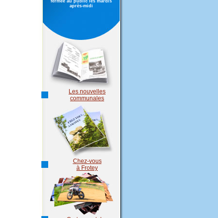
fermée au public les mardis
après-midi
Les nouvelles
communales
Chez-vous
à Frotey