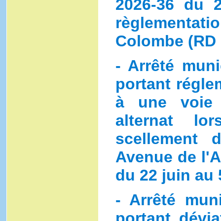
2026-36 du 
règlementatio
Colombe (RD 
- Arrêté muni
portant régle
à une voie 
alternat l
scellement 
Avenue de l'A
du 22 juin au 
- Arrêté mun
portant dévia