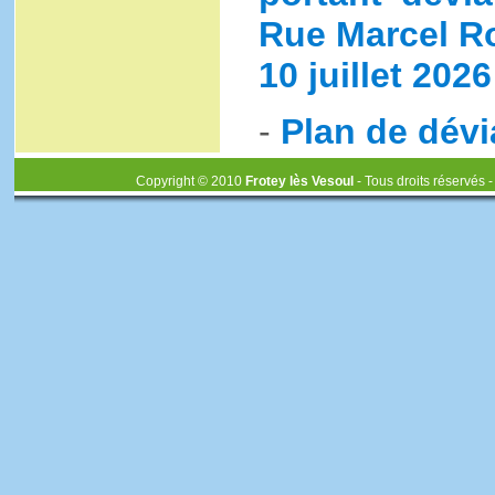
Rue Marcel Ro
10 juillet 2026
-
Plan de dévi
Copyright © 2010
Frotey lès Vesoul
- Tous droits réservés 