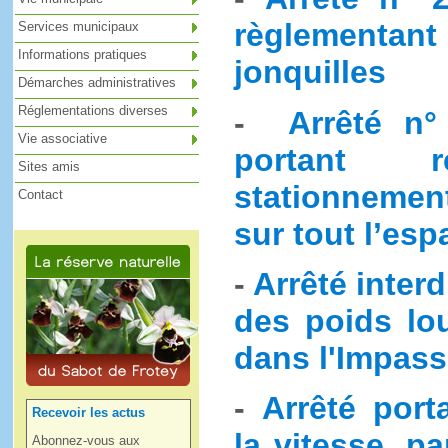
règlementan
Services municipaux
Informations pratiques
jonquilles
Démarches administratives
Réglementations diverses
-
Arrêté n
Vie associative
portant r
Sites amis
stationnemen
Contact
sur tout l’es
-
Arrêté inter
des poids lo
dans l'Impass
-
Arrêté port
Recevoir les actus
la vitesse, p
Abonnez-vous aux