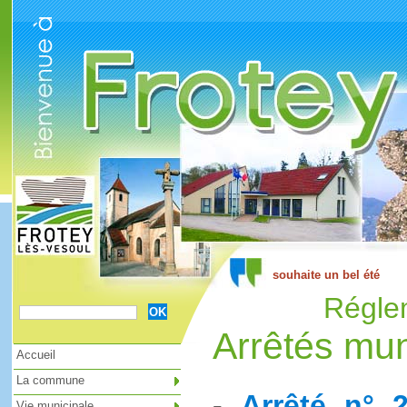
Réglem
Arrêtés mu
Accueil
La commune
-
Arrêté n° 
Vie municipale