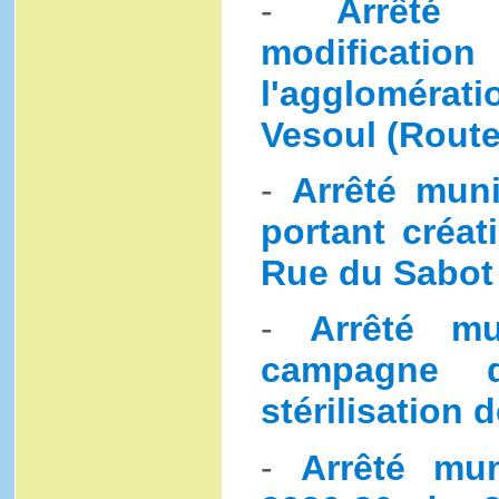
-
Arrêté 
modificati
l'aggloméra
Vesoul (Route
-
Arrêté muni
portant créat
Rue du Sabot
-
Arrêté mu
campagne 
stérilisation 
-
Arrêté mu