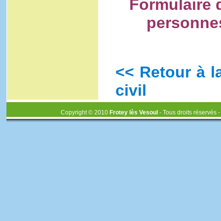
Formulaire 
personnes
<< Retour à la
civil
Copyright © 2010
Frotey lès Vesoul
- Tous droits réservés 