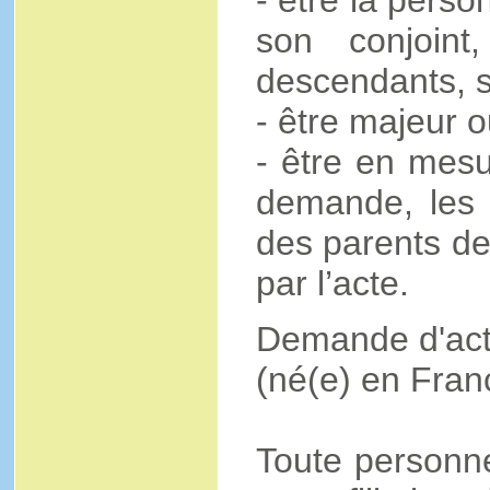
- être la perso
son conjoin
descendants, s
- être majeur 
- être en mesur
demande, les
des parents d
par l’acte.
Demande d'act
(né(e) en Franc
Toute personne