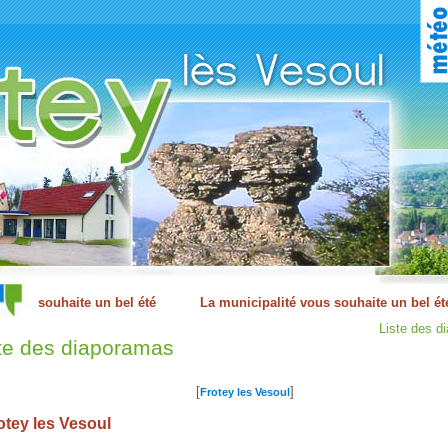
Liste des d
te des diaporamas
[
]
Frotey les Vesoul
tey les Vesoul