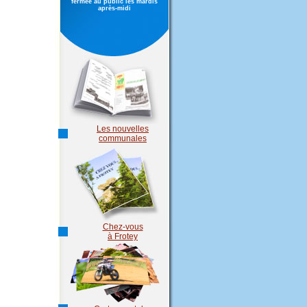
fermée au public les mardis
après-midi
Les nouvelles
communales
Chez-vous
à Frotey