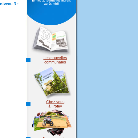
fermée au public les mardis
 niveau 3 :
après-midi
Les nouvelles
communales
Chez-vous
à Frotey