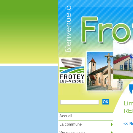
Cookies management panel
Lim
RE
Accueil
<< Re
La commune
Vie municipale