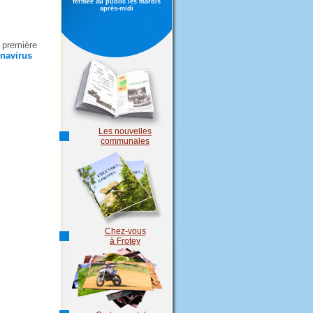
fermée au public les mardis
après-midi
 première
onavirus
Les nouvelles
communales
Chez-vous
à Frotey